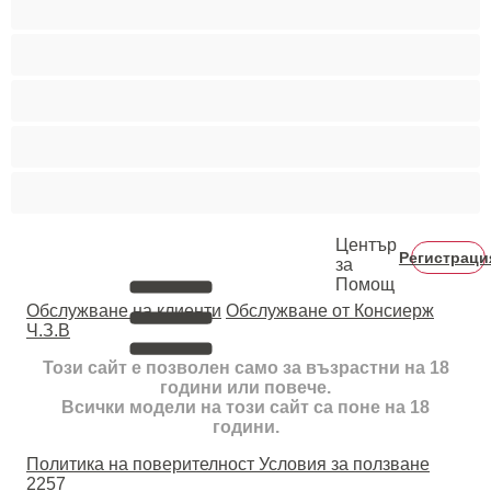
Тийнейджъри 18+
Фетиш
Цветнокожи
Червенокоси
Център
Регистраци
за
Помощ
Oбслужване на клиенти
Обслужване от Консиерж
Ч.З.В
Този сайт е позволен само за възрастни на 18
години или повече.
Всички модели на този сайт са поне на 18
години.
Политика на поверителност
Условия за ползване
2257