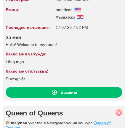
Езици:
american
Хърватски
Последно излъчване:
17.07.26 7:52 PM
За мен
Hello! Welcome to my room!
Какво ме възбужда:
Lãng mạn
Какво ме отблъсква:
Dương vật
Бакшиш
Queen of Queens
melynaa
участва в международния конкурс
Queen of
Queens
.