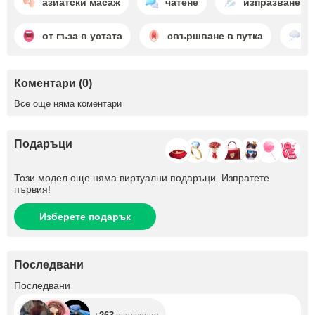
азиатски масаж
чатене
изпразване
от гъза в устата
свършване в путка
м
Коментари (0)
Все още няма коментари
Подаръци
Този модел още няма виртуални подаръци. Изпратете
първия!
Изберете подарък
Последвани
+263
Последвани