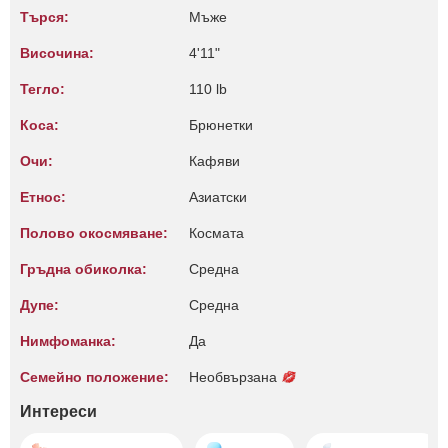
Търся:
Мъже
Височина:
4'11"
Тегло:
110 lb
Коса:
Брюнетки
Очи:
Кафяви
Етнос:
Азиатски
Полово окосмяване:
Космата
Гръдна обиколка:
Среднa
Дупе:
Среднa
Нимфоманка:
Да
Семейно положение:
Необвързана
Интереси