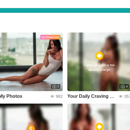
БЕЗПЛАТНО
Само за Gold и по-
висок статус
5
4
My Photos
Your Daily Craving 🍒🔞
982
35