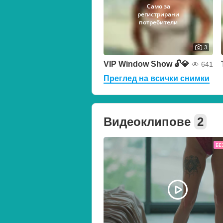
Само за
регистрирани
потребители
3
VIP Window Show 🔓💎
641
Преглед на всички снимки
Видеоклипове
2
БЕ