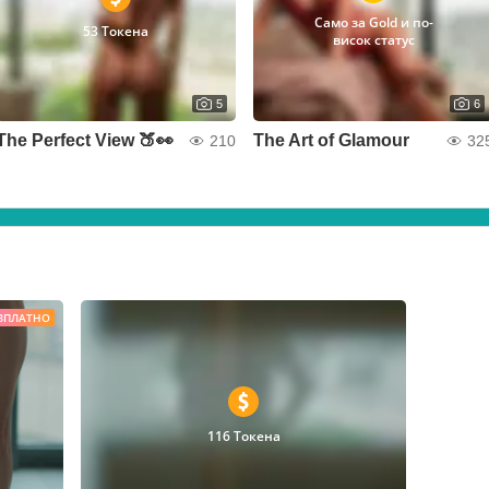
Само за Gold и по-
53 Токена
висок статус
5
6
The Perfect View 🍑👀
The Art of Glamour
210
32
ЗПЛАТНО
116 Токена