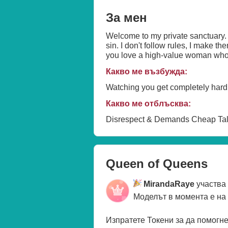
За мен
Welcome to my private sanctuary. 🖤
sin. I don't follow rules, I make t
you love a high-value woman who 
Какво ме възбужда:
Watching you get completely hard 
Какво ме отблъсква:
Disrespect & Demands Cheap Ta
Queen of Queens
MirandaRaye
участва
Моделът в момента е на
Изпратете Токени за да помогн