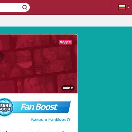
Fan Boost
Какво е FanBoost?