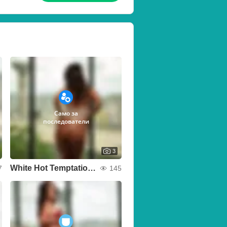
Само за
последователи
3
White Hot Temptation 🔥🕊️
7
145