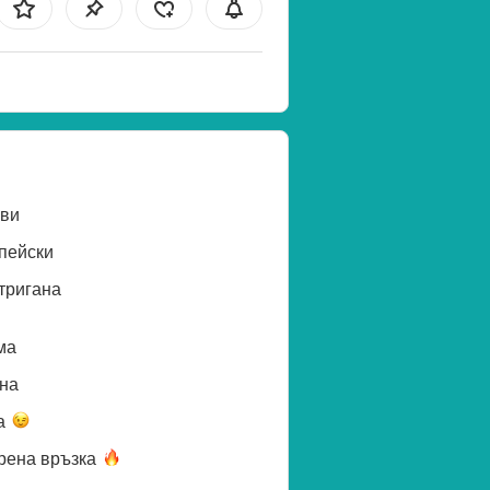
ви
пейски
тригана
ма
нa
а
рена
връзка