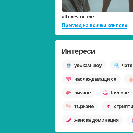
all eyes on me
Преглед на всички клипове
Интереси
уебкам шоу
чате
наслаждаващи се
лизане
lovense
търкане
стрипт
женска доминация