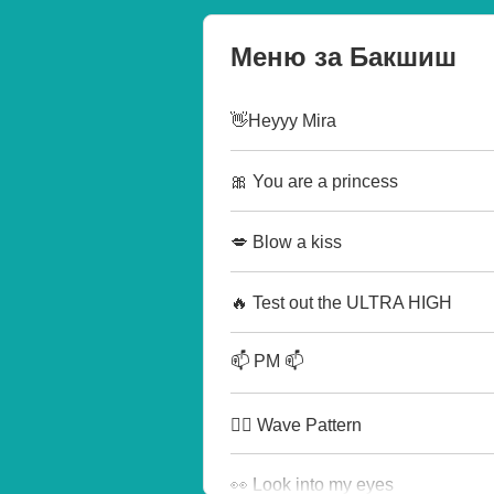
Меню за Бакшиш
👋Heyyy Mira
🎀 You are a princess
💋 Blow a kiss
🔥 Test out the ULTRA HIGH
📫 PM 📫
🏄‍♂️ Wave Pattern
👀 Look into my eyes