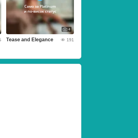
Само за Platinum
и по-висок статус
4
Tease and Elegance
5
191