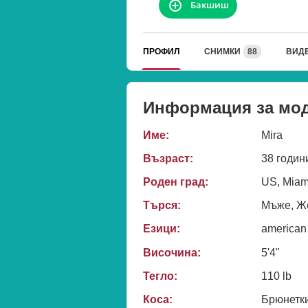
Бакшиш
ПРОФИЛ
СНИМКИ
88
ВИД
Информация за мо
Име:
Mira
Възраст:
38 годин
Роден град:
US, Miam
Търся:
Мъже, Же
Езици:
american
Височина:
5'4"
Тегло:
110 lb
Коса:
Брюнетк