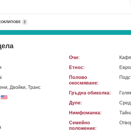
ЕОКЛИПОВЕ
2
дела
Очи:
Кафя
и
Етнос:
Евро
i
Полово
Подс
окосмяване:
ни, Двойки, Транс
Гръдна обиколка:
Голя
Дупе:
Сред
Нимфоманка:
Тайн
Семейно
Отво
и
положение: