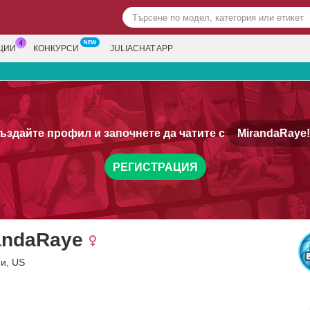
ЦИИ
КОНКУРСИ
JULIACHAT APP
ъздайте профил и започнете да чатите с
MirandaRaye!
РЕГИСТРАЦИЯ
andaRaye
ни, US