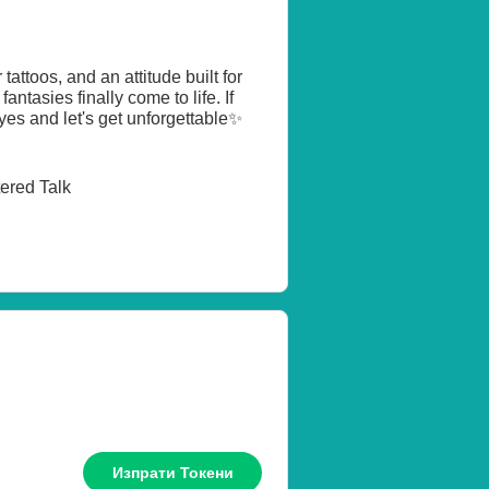
attoos, and an attitude built for
antasies finally come to life. If
es and let's get unforgettable✨
tered Talk
Изпрати Токени