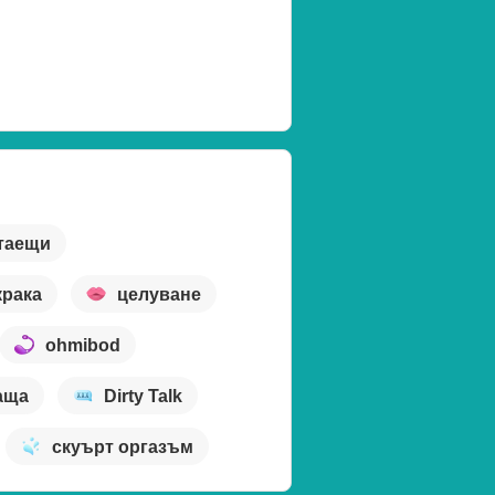
таещи
крака
целуване
ohmibod
аща
Dirty Talk
скуърт оргазъм