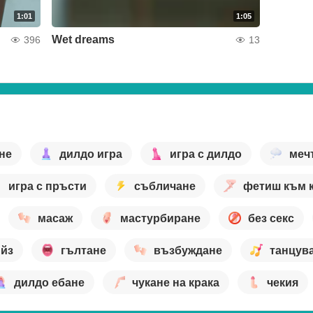
1:01
1:05
Wet dreams
396
13
не
дилдо игра
игра с дилдо
меч
игра с пръсти
събличане
фетиш към 
масаж
мастурбиране
без секс
ийз
гълтане
възбуждане
танцув
дилдо ебане
чукане на крака
чекия