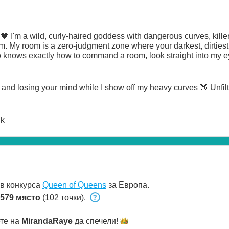
 I'm a wild, curly-haired goddess with dangerous curves, killer t
hem. My room is a zero-judgment zone where your darkest, dirtiest f
knows exactly how to command a room, look straight into my ey
and losing your mind while I show off my heavy curves 🍑 Unfil
lk
 в конкурса
Queen of Queens
за Европа.
579 място
(102 точки).
ете на
MirandaRaye
да
спечели!