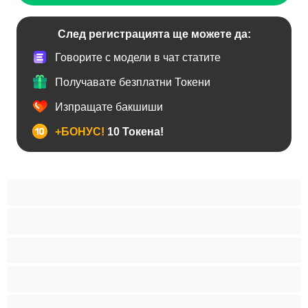
След регистрацията ще можете да:
Говорите с модели в чат статите
Получавате безплатни Токени
Изпращате бакшиши
+БОНУС!
10 Токена!
BDSM
Азиатки
Анален
Арабки
Бабички