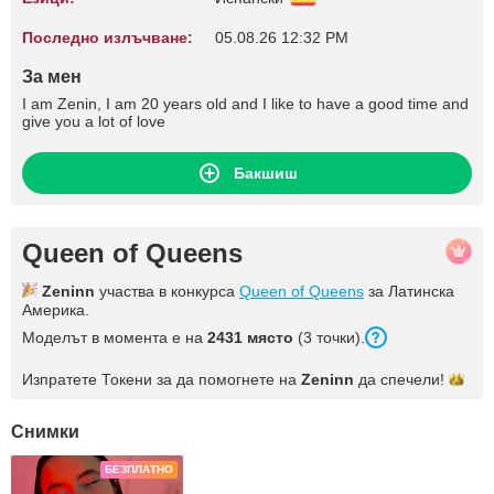
Последно излъчване:
05.08.26 12:32 PM
За мен
I am Zenin, I am 20 years old and I like to have a good time and
give you a lot of love
Бакшиш
Queen of Queens
Zeninn
участва в конкурса
Queen of Queens
за Латинска
Америка.
Моделът в момента е на
2431 място
(3 точки).
Изпратете Токени за да помогнете на
Zeninn
да
спечели!
Снимки
БЕЗПЛАТНО