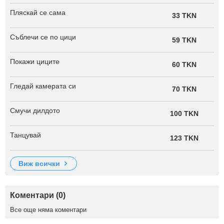
Пляскай се сама
33 TKN
Съблечи се по цици
59 TKN
Покажи циците
60 TKN
Гледай камерата си
70 TKN
Смучи дилдото
100 TKN
Танцувай
123 TKN
виж всички
Коментари (0)
Все още няма коментари