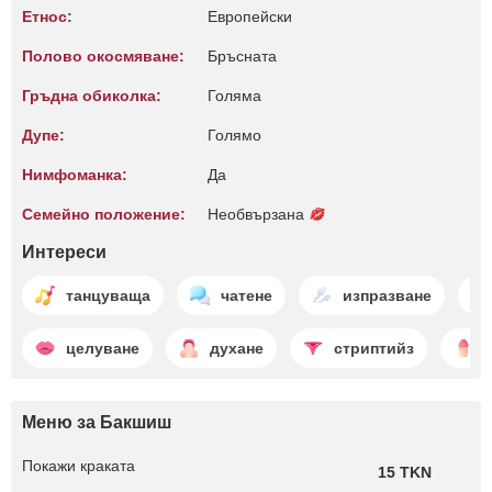
Етнос:
Европейски
Полово окосмяване:
Бръсната
Гръдна обиколка:
Голяма
Дупе:
Голямо
Нимфоманка:
Да
Семейно положение:
Необвързана
Интереси
танцуваща
чатене
изпразване
целуване
духане
стриптийз
Меню за Бакшиш
Покажи краката
15 TKN