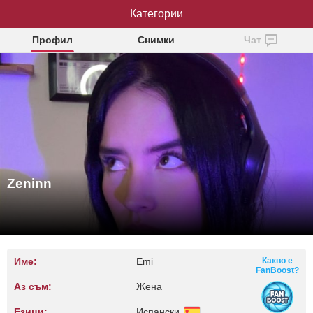
Категории
Zeninn
Профил
Снимки
Чат
Zeninn
Име:
Emi
Какво е
FanBoost?
Аз съм:
Жена
Езици:
Испански