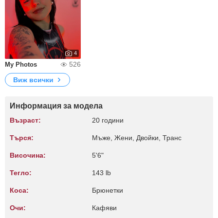
4
526
My Photos
Виж всички
Информация за модела
Възраст:
20 години
Търся:
Мъже, Жени, Двойки, Транс
Височина:
5'6"
Тегло:
143 lb
Коса:
Брюнетки
Очи:
Кафяви